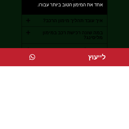
אחד את המימון הטוב ביותר עבורו.
איך עובד תהליך מימון הרכב?
במה שונה רכישת רכב במימון
מליסינג?
כבר יש לי רכב במימון, האם אני
יכול להצטרף אליכם?
לייעוץ
מול אילו גופים מממנים אנחנו
עובדים?
האם עולים חדשים יכולים לרכוש
אצלכם?